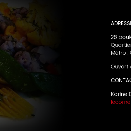
ADRESS
28 bou
Quartie
Métro :
Ouvert 
CONTA
Karine 
lecorn