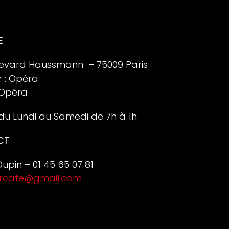
E
levard Haussmann – 75009 Paris
r : Opéra
 Opéra
du Lundi au Samedi de 7h à 1h
CT
Dupin – 01 45 65 07 81
ercafe@gmail.com