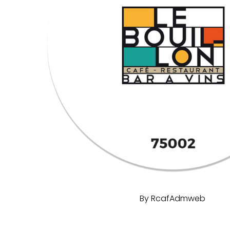
By
RcafAdmweb