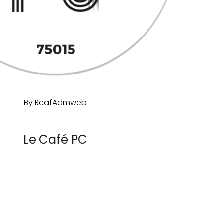
By
RcafAdmweb
Le Café PC