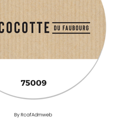
By
RcafAdmweb